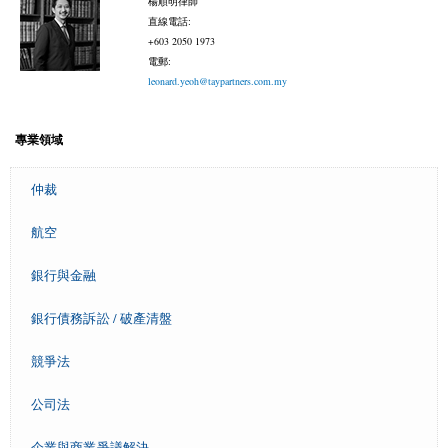
楊順明律師
直線電話:
+603 2050 1973
電郵:
leonard.yeoh@taypartners.com.my
專業領域
仲裁
航空
銀行與金融
銀行債務訴訟 / 破產清盤
競爭法
公司法
企業與商業爭議解決