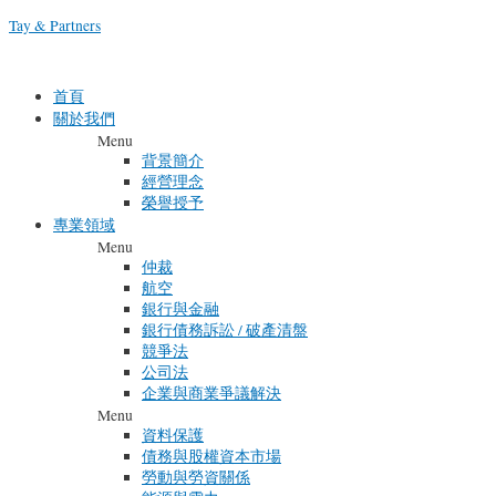
Skip
Tay & Partners
to
content
首頁
關於我們
Menu
背景簡介
經營理念
榮譽授予
專業領域
Menu
仲裁
航空
銀行與金融
銀行債務訴訟 / 破產清盤
競爭法
公司法
企業與商業爭議解決
Menu
資料保護
債務與股權資本市場
勞動與勞資關係