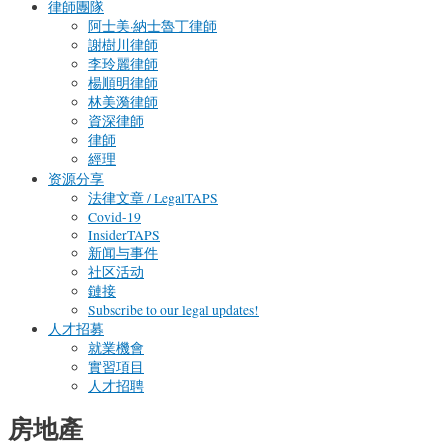
律師團隊
阿士美·納士魯丁律師
謝樹川律師
李玲麗律師
楊順明律師
林美漪律師
資深律師
律師
經理
资源分享
法律文章 / LegalTAPS
Covid-19
InsiderTAPS
新闻与事件
社区活动
鏈接
Subscribe to our legal updates!
人才招募
就業機會
實習項目
人才招聘
房地產