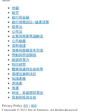
Menu
仲裁
航空
銀行與金融
銀行債務訴訟 / 破產清盤
競爭法
公司法
企業與商業爭議解決
公司秘書
資料保護
債務與股權資本市場
勞動與勞資關係
能源與電力
特許經營
醫療保健與生命科學
基礎設施和項目
知識產權
房地產
海運
科技、多媒體與電信
貿易與投資合規
Privacy Policy
EN
|
BM
Copyright © 2021 Tay & Partners. All Rights Reserved.