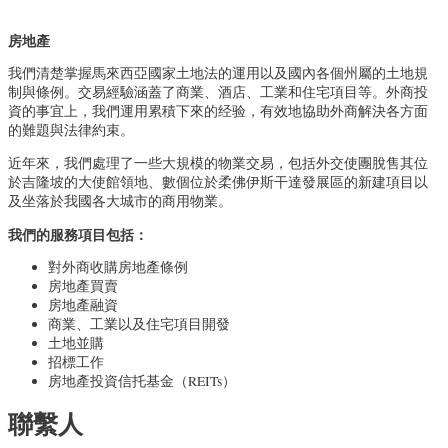
房地產
我們清楚掌握馬來西亞國家土地法的運用以及國內各個州屬的土地規
制與條例。交易經驗涵蓋了商業、酒店、工業和住宅項目等。外商投
資的事宜上，我們運用累積下來的经验，有效地協助外商解決各方面
的難題與法律約束。
近年來，我們處理了一些大規模的物業交易，包括外交使團脫售其位
於吉隆坡的大使館領地、數個位於柔佛伊斯干達發展區的新建項目以
及坐落於我國各大城市的商用物業。
我們的服務項目包括：
對外商收購房地產條例
房地產買賣
房地產融資
商業、工業以及住宅項目開發
土地並購
招標工作
房地產投資信托基金（REITs）
聯繫人