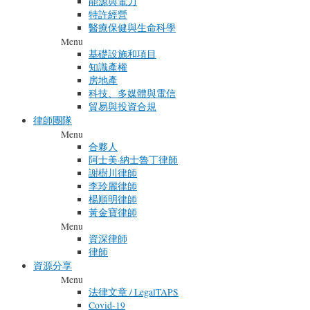
能源與電力
特許經營
醫療保健與生命科學
Menu
基礎設施和項目
知識產權
房地產
科技、多媒體與電信
貿易與投資合規
律師團隊
Menu
合夥人
阿士美·納士魯丁律師
謝樹川律師
李玲麗律師
楊順明律師
黃金寶律師
Menu
資深律師
律師
資源分享
Menu
法律文章 / LegalTAPS
Covid-19