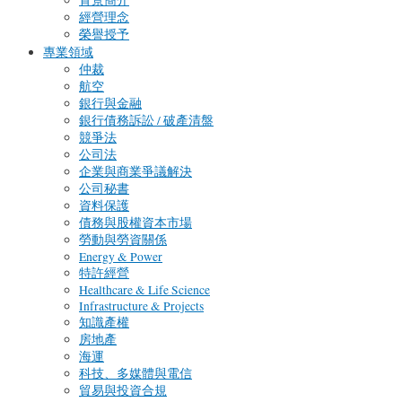
背景簡介
經營理念
榮譽授予
專業領域
仲裁
航空
銀行與金融
銀行債務訴訟 / 破產清盤
競爭法
公司法
企業與商業爭議解決
公司秘書
資料保護
債務與股權資本市場
勞動與勞資關係
Energy & Power
特許經營
Healthcare & Life Science
Infrastructure & Projects
知識產權
房地產
海運
科技、多媒體與電信
貿易與投資合規