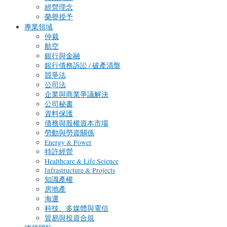
經營理念
榮譽授予
專業領域
仲裁
航空
銀行與金融
銀行債務訴訟 / 破產清盤
競爭法
公司法
企業與商業爭議解決
公司秘書
資料保護
債務與股權資本市場
勞動與勞資關係
Energy & Power
特許經營
Healthcare & Life Science
Infrastructure & Projects
知識產權
房地產
海運
科技、多媒體與電信
貿易與投資合規