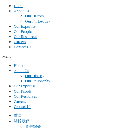
Home
About Us
Our History
Our Philosophy
Our Expertise
Our People
Our Resources
Careers
Contact Us
Menu
Home
About Us
Our History
Our Philosophy
Our Expertise
Our People
Our Resources
Careers
Contact Us
首頁
關於我們
背景簡介