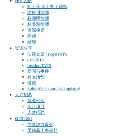
律师团队
阿士美·纳士鲁丁律师
谢树川律师
杨顺明律师
林美漪律师
资深律师
律师
经理
资源分享
法律文章 / LegalTAPS
Covid-19
InsidersTAPS
新闻与事件
社区活动
链接
Subscribe to our legal updates!
人才招募
就业机会
实习项目
人才招聘
联络我们
吉隆坡办事处
柔佛新山办事处