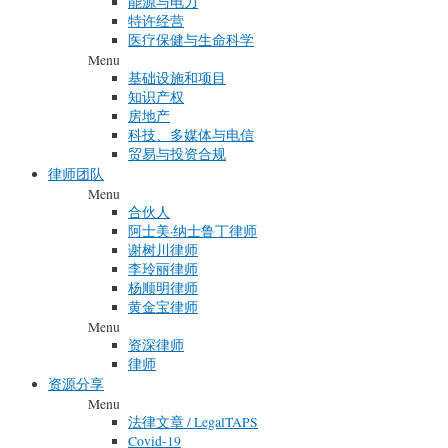
能源与电力
特许经营
医疗保健与生命科学
Menu
基础设施和项目
知识产权
房地产
科技、多媒体与电信
贸易与投资合规
律师团队
Menu
合伙人
阿士美·纳士鲁丁律师
谢树川律师
李玲丽律师
杨顺明律师
黄金宝律师
Menu
资深律师
律师
资源分享
Menu
法律文章 / LegalTAPS
Covid-19