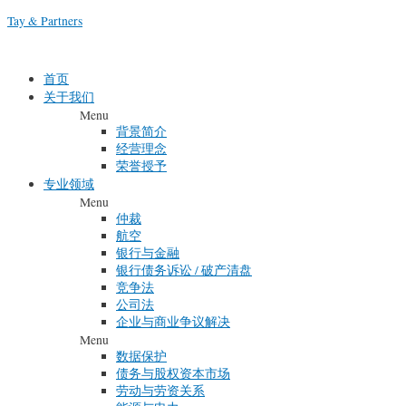
Skip
Tay & Partners
to
content
首页
关于我们
Menu
背景简介
经营理念
荣誉授予
专业领域
Menu
仲裁
航空
银行与金融
银行债务诉讼 / 破产清盘
竞争法
公司法
企业与商业争议解决
Menu
数据保护
债务与股权资本市场
劳动与劳资关系