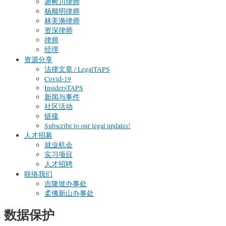
谢树川律师
杨顺明律师
林美漪律师
资深律师
律师
经理
资源分享
法律文章 / LegalTAPS
Covid-19
InsidersTAPS
新闻与事件
社区活动
链接
Subscribe to our legal updates!
人才招募
就业机会
实习项目
人才招聘
联络我们
吉隆坡办事处
柔佛新山办事处
数据保护