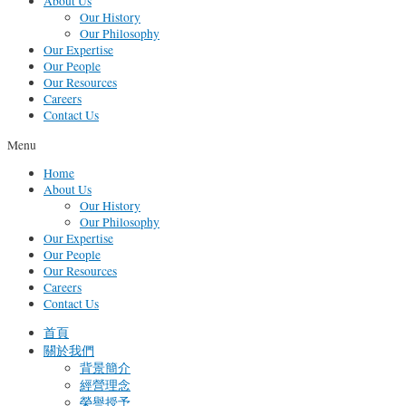
About Us
Our History
Our Philosophy
Our Expertise
Our People
Our Resources
Careers
Contact Us
Menu
Home
About Us
Our History
Our Philosophy
Our Expertise
Our People
Our Resources
Careers
Contact Us
首頁
關於我們
背景簡介
經營理念
榮譽授予