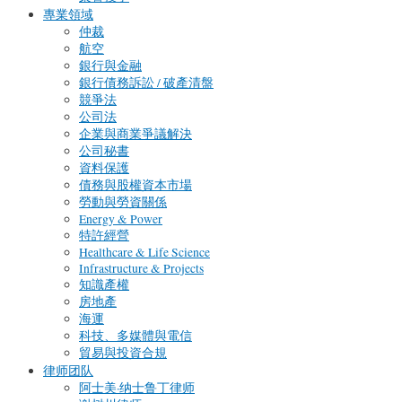
專業領域
仲裁
航空
銀行與金融
銀行債務訴訟 / 破產清盤
競爭法
公司法
企業與商業爭議解決
公司秘書
資料保護
債務與股權資本市場
勞動與勞資關係
Energy & Power
特許經營
Healthcare & Life Science
Infrastructure & Projects
知識產權
房地產
海運
科技、多媒體與電信
貿易與投資合規
律师团队
阿士美·纳士鲁丁律师