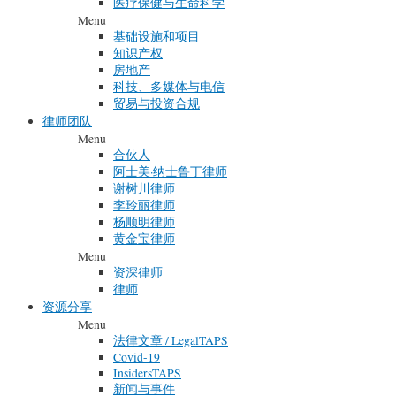
医疗保健与生命科学
Menu
基础设施和项目
知识产权
房地产
科技、多媒体与电信
贸易与投资合规
律师团队
Menu
合伙人
阿士美·纳士鲁丁律师
谢树川律师
李玲丽律师
杨顺明律师
黄金宝律师
Menu
资深律师
律师
资源分享
Menu
法律文章 / LegalTAPS
Covid-19
InsidersTAPS
新闻与事件