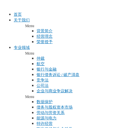
Skip
to
首页
content
关于我们
Menu
背景简介
经营理念
荣誉授予
专业领域
Menu
仲裁
航空
银行与金融
银行债务诉讼 / 破产清盘
竞争法
公司法
企业与商业争议解决
Menu
数据保护
债务与股权资本市场
劳动与劳资关系
能源与电力
特许经营